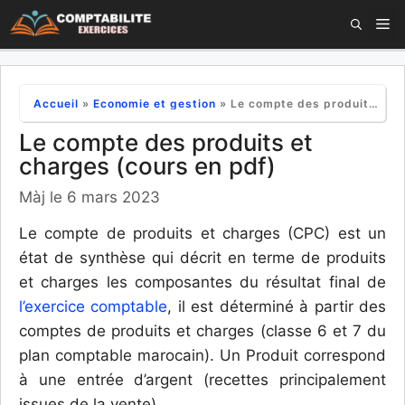
Aller
M
au
contenu
Accueil
»
Economie et gestion
»
Le compte des produits et charges (cours en pdf)
Le compte des produits et
charges (cours en pdf)
Màj le 6 mars 2023
Le compte de produits et charges (CPC) est un
état de synthèse qui décrit en terme de produits
et charges les composantes du résultat final de
l’exercice comptable
, il est déterminé à partir des
comptes de produits et charges (classe 6 et 7 du
plan comptable marocain).
Un Produit correspond
à une entrée d’argent (recettes principalement
issues de la vente).