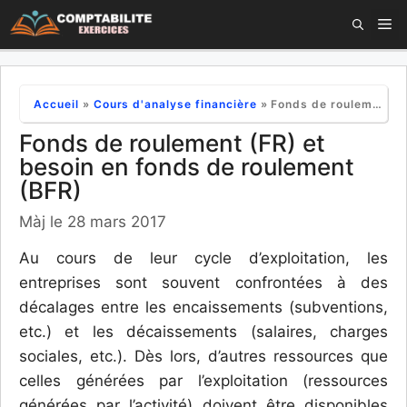
Aller
M
au
contenu
Accueil
»
Cours d'analyse financière
»
Fonds de roulement (FR) et besoin en fonds de roulement (BFR)
Fonds de roulement (FR) et
besoin en fonds de roulement
(BFR)
Màj le 28 mars 2017
Au cours de leur cycle d’exploitation, les
entreprises sont souvent confrontées à des
décalages entre les encaissements (subventions,
etc.) et les décaissements (salaires, charges
sociales, etc.). Dès lors, d’autres ressources que
celles générées par l’exploitation (ressources
générées par l’activité) doivent être disponibles