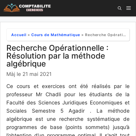
Aller
M
au
contenu
Accueil
»
Cours de Mathématique
»
Recherche Opérationnelle : Résolution par la méthode algébrique
Recherche Opérationnelle :
Résolution par la méthode
algébrique
Màj le 21 mai 2021
Ce cours et exercices ont été réalisés par le
professeur Mr Chadli pour les étudiants de la
Faculté des Sciences Juridiques Economiques et
Sociales Semestre 5 Agadir . La méthode
algébrique est une recherche systématique de
programmes de base (points sommets) jusqu’à
l’obtention d’un programme optimal. Il s’agit tout