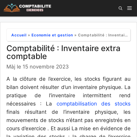
Aller
M
au
contenu
Accueil
»
Economie et gestion
»
Comptabilité : Inventaire extra comptable
Comptabilité : Inventaire extra
comptable
Màj le 15 novembre 2023
A la clôture de l’exercice, les stocks figurant au
bilan doivent résulter d’un inventaire physique. La
pratique de l’inventaire intermittent rend
nécessaires : La
comptabilisation des stocks
finals résultant de l’inventaire physique, les
mouvements de stocks n’étant pas enregistrés en
cours d’exercice .
Et aussi La mise en évidence de
la variation des stocks : la charge de l’exercice