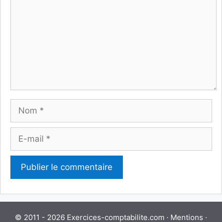
Nom
E-
mail
© 2011 - 2026 Exercices-comptabilite.com ·
Mentions
·