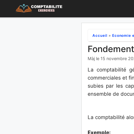
Aller
au
contenu
Accueil
»
Economie e
Fondements
Màj le 15 novembre 2
La comptabilité g
commerciales et fin
subies par les capi
ensemble de docum
La comptabilité alo
Exemple: