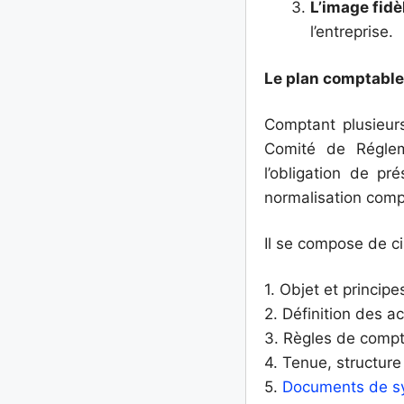
L’image fidè
l’entreprise.
Le plan comptable
Comptant plusieur
Comité de Réglem
l’obligation de pr
normalisation comp
Il se compose de ci
1. Objet et principe
2. Définition des a
3. Règles de compta
4. Tenue, structur
5.
Documents de s