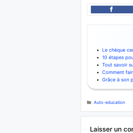
Le chèque cert
10 étapes po
Tout savoir s
Comment faire
Grâce à son p
Catégories
Auto-education
Laisser un c