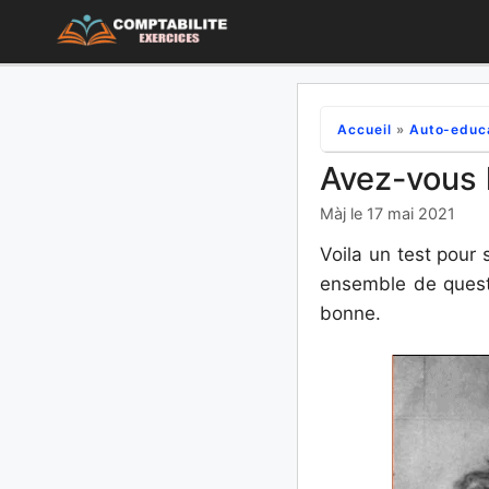
Aller
au
contenu
Accueil
»
Auto-educ
Avez-vous l
Màj le 17 mai 2021
Voila un test pour 
ensemble de questi
bonne.