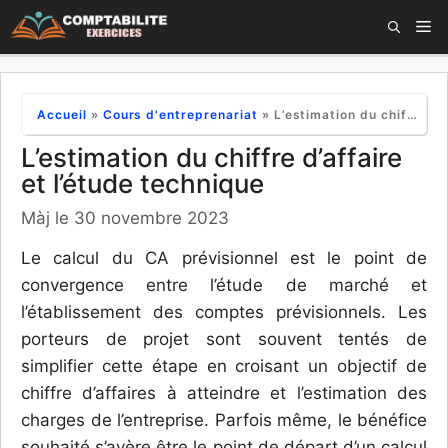
Aller
M
au
contenu
Accueil
»
Cours d'entreprenariat
»
L’estimation du chiffre d’affaire et l’étude technique
L’estimation du chiffre d’affaire
et l’étude technique
Màj le 30 novembre 2023
Le calcul du CA prévisionnel est le point de
convergence entre l’étude de marché et
l’établissement des comptes prévisionnels. Les
porteurs de projet sont souvent tentés de
simplifier cette étape en croisant un objectif de
chiffre d’affaires à atteindre et l’estimation des
charges de l’entreprise. Parfois même, le bénéfice
souhaité s’avère être le point de départ d’un calcul