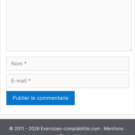
Nom
E-
mail
© 2011 - 2026 Exercices-comptabilite.com ·
Mentions
·