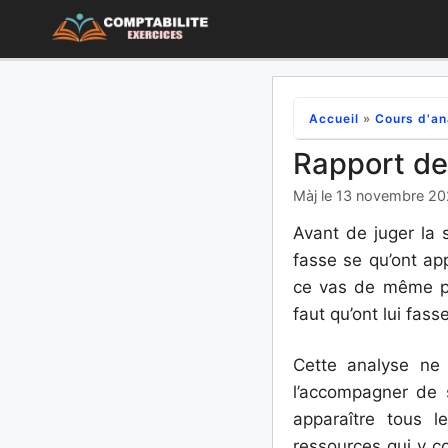
Aller
au
contenu
Accueil
»
Cours d'an
Rapport de 
Màj le 13 novembre 2
Avant de juger la s
fasse se qu’ont app
ce vas de même pou
faut qu’ont lui fa
Cette analyse ne 
l’accompagner de 
apparaître tous le
ressources qui y co