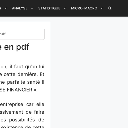
S
ANALYSE
STATISTIQUE
MICRO-MACRO
 pdf
e en pdf
n, il faut qu’on lui
e cette dernière. Et
e parfaite santé il
YSE FINANCIER ».
ntreprise car elle
ssivement de faire
les possibilités de
l’existence de cette