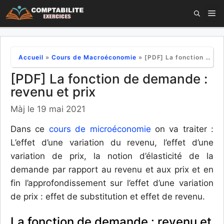
Aller
M
au
contenu
Accueil
»
Cours de Macroéconomie
»
[PDF] La fonction de demande : revenu et prix
[PDF] La fonction de demande :
revenu et prix
Màj le 19 mai 2021
Dans ce
cours de microéconomie
on va traiter :
L’effet d’une variation du revenu, l’effet d’une
variation de prix, la notion d’élasticité de la
demande par rapport au revenu et aux prix et en
fin l’approfondissement sur l’effet d’une variation
de prix : effet de substitution et effet de revenu.
La fonction de demande : revenu et