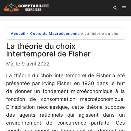
Aller
M
au
contenu
Accueil
»
Cours de Macroéconomie
»
La théorie du choix intertemporel de Fisher
La théorie du choix
intertemporel de Fisher
Màj le 9 avril 2022
La théorie du choix intertemporel de Fisher a été
présentée par Irving Fisher en 1930 dans le but
de donner un fondement microéconomique à la
fonction de consommation macroéconomique.
D’inspiration néoclassique, cette théorie suppose
des agents rationnels qui agissent dans un
environnement de concurrence parfaite. Ces
agents raisonnent en terme réel et adoptent un