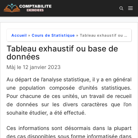
Aller
M
au
contenu
Accueil
»
Cours de Statistique
»
Tableau exhaustif ou base de données
Tableau exhaustif ou base de
données
Màj le 12 janvier 2023
Au départ de l’analyse statistique, il y a en général
une population composée d’unités statistiques.
Pour chacune de ces unités, un travail de recueil
de données sur les divers caractères que l’on
souhaite étudier, a été effectué.
Ces informations sont désormais dans la plupart
des cas disponibles sous forme informatisée dans