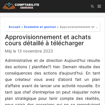
Aller
M
au
contenu
Accueil
»
Economie et gestion
»
Approvisionnement et achats cours détaillé à télécharger
Approvisionnement et achats
cours détaillé à télécharger
Màj le 13 novembre 2023
Administrative et de direction Aujourd’hui résulte
des actions ( planifiée?) hier. Demain résulte des
conséquences des actions d’aujourd’hui. En tant
que créateur vous avez d’abord fait un plan
d’affaire avant de lancer une activité nouvelle.
En
tant que chef d’entreprise on peut réajuster notre
plan stratégique pour tenir compte des réalités,
pour saisir des occasions qui ne se reproduiront