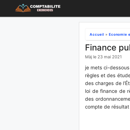
Aller
au
contenu
Accueil
»
Economie e
Finance pub
Màj le 23 mai 2021
je mets ci-dessous 
règles et des étud
des charges de l’Ét
loi de finance de 
des ordonnancemen
compte de résultat 