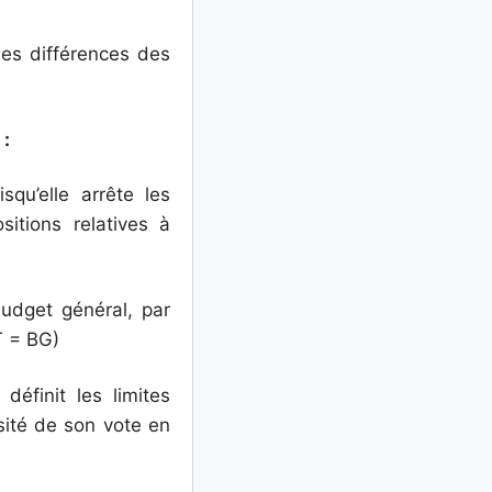
 les différences des
 :
squ’elle arrête les
sitions relatives à
udget général, par
T = BG)
éfinit les limites
sité de son vote en