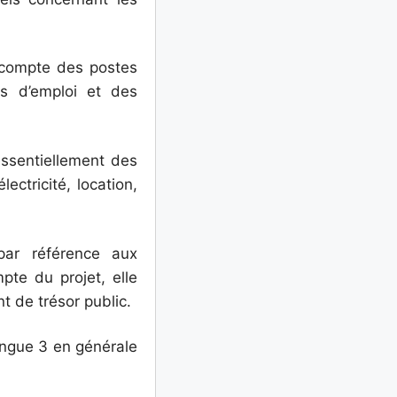
t compte des postes
ns d’emploi et des
essentiellement des
ctricité, location,
par référence aux
te du projet, elle
t de trésor public.
tingue 3 en générale