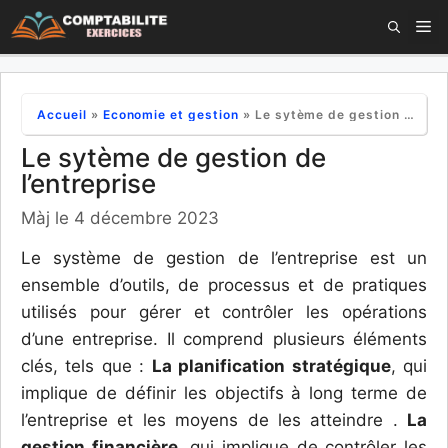
Aller
M
au
contenu
Accueil
»
Economie et gestion
»
Le sytème de gestion de l’entreprise
Le sytème de gestion de
l’entreprise
Màj le 4 décembre 2023
Le système de gestion de l’entreprise est un
ensemble d’outils, de processus et de pratiques
utilisés pour gérer et contrôler les opérations
d’une entreprise. Il comprend plusieurs éléments
clés, tels que :
La planification stratégique
, qui
implique de définir les objectifs à long terme de
l’entreprise et les moyens de les atteindre .
La
gestion financière
, qui implique de contrôler les