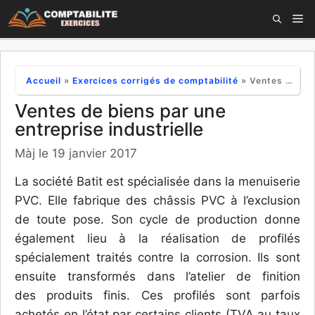
Aller
M
au
contenu
Accueil
»
Exercices corrigés de comptabilité
»
Ventes de biens par une entreprise industrielle
Ventes de biens par une
entreprise industrielle
Màj le 19 janvier 2017
La société Batit est spécialisée dans la menuiserie
PVC. Elle fabrique des châssis PVC à l’exclusion
de toute pose. Son cycle de production donne
également lieu à la réalisation de profilés
spécialement traités contre la corrosion. Ils sont
ensuite transformés dans l’atelier de finition
des produits finis. Ces profilés sont parfois
achetés en l’état par certains clients (TVA au taux