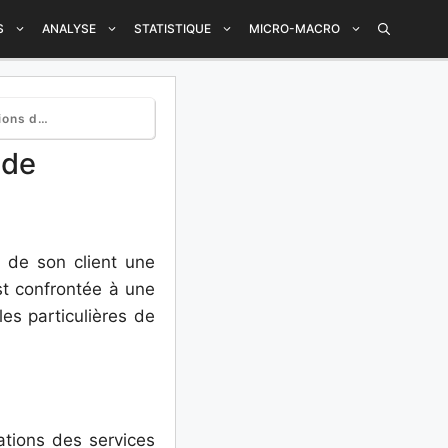
S
ANALYSE
STATISTIQUE
MICRO-MACRO
ervices
 de
n de son client une
est confrontée à une
es particulières de
ations des services