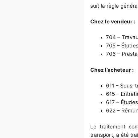
suit la règle génér
Chez le vendeur :
704 – Trava
705 – Étude
706 – Presta
Chez l’acheteur :
611 – Sous-t
615 – Entreti
617 – Études
622 – Rémuné
Le traitement com
transport, a été tr