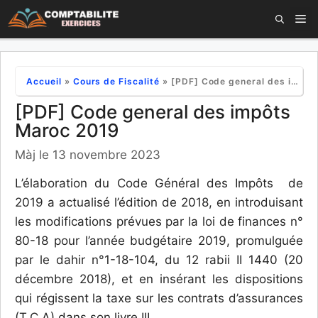
Aller
M
au
contenu
Accueil
»
Cours de Fiscalité
»
[PDF] Code general des impôts Maroc 2019
[PDF] Code general des impôts
Maroc 2019
Màj le 13 novembre 2023
L’élaboration du Code Général des Impôts de
2019 a actualisé l’édition de 2018, en introduisant
les modifications prévues par la loi de finances n°
80-18 pour l’année budgétaire 2019, promulguée
par le dahir n°1-18-104, du 12 rabii II 1440 (20
décembre 2018), et en insérant les dispositions
qui régissent la taxe sur les contrats d’assurances
(T.C.A) dans son livre III.