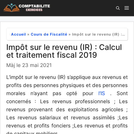
Aller
M
au
contenu
Accueil
»
Cours de Fiscalité
»
Impôt sur le revenu (IR) : Calcul et traitement fiscal 2019
Impôt sur le revenu (IR) : Calcul
et traitement fiscal 2019
Màj le 23 mai 2021
L’impôt sur le revenu (IR) s’applique aux revenus et
profits des personnes physiques et des personnes
morales n’ayant pas opté pour
l’IS
. Sont
concernés : Les revenus professionnels ; Les
revenus provenant des exploitations agricoles ;
Les revenus salariaux et revenus assimilés ;Les
revenus et profits fonciers ;Les revenus et profits
de capitaux mobiliers.