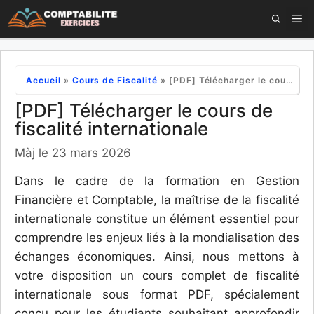
Aller
M
au
contenu
Accueil
»
Cours de Fiscalité
»
[PDF] Télécharger le cours de fiscalité internationale
[PDF] Télécharger le cours de
fiscalité internationale
Màj le 23 mars 2026
Dans le cadre de la formation en Gestion
Financière et Comptable, la maîtrise de la fiscalité
internationale constitue un élément essentiel pour
comprendre les enjeux liés à la mondialisation des
échanges économiques. Ainsi, nous mettons à
votre disposition un cours complet de fiscalité
internationale sous format PDF, spécialement
conçu pour les étudiants souhaitant approfondir