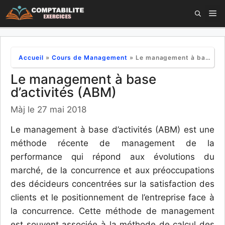
Aller
M
au
contenu
Accueil
»
Cours de Management
»
Le management à base d’activités (ABM)
Le management à base
d’activités (ABM)
Màj le 27 mai 2018
Le management à base d’activités (ABM) est une
méthode récente de management de la
performance qui répond aux évolutions du
marché, de la concurrence et aux préoccupations
des décideurs concentrées sur la satisfaction des
clients et le positionnement de l’entreprise face à
la concurrence. Cette méthode de management
est souvent associée à la méthode de calcul des