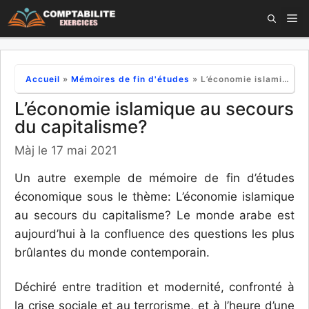
Aller
M
au
contenu
Accueil
»
Mémoires de fin d'études
»
L’économie islamique au secours du capitalisme?
L’économie islamique au secours
du capitalisme?
Màj le 17 mai 2021
Un autre exemple de mémoire de fin d’études
économique sous le thème: L’économie islamique
au secours du capitalisme? Le monde arabe est
aujourd’hui à la confluence des questions les plus
brûlantes du monde contemporain.
Déchiré entre tradition et modernité, confronté à
la crise sociale et au terrorisme, et à l’heure d’une