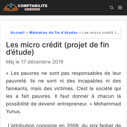
Aller
M
au
contenu
Accueil
»
Mémoires de fin d'études
»
Les micro crédit (projet de fin d’étude)
Les micro crédit (projet de fin
d’étude)
Màj le 17 décembre 2019
« Les pauvres ne sont pas responsables de leur
pauvreté. Ils ne sont ni des incapables ni des
fainéants, mais des victimes. C’est la société qui
les a fait pauvres. Il faut donner à chacun la
possibilité de devenir entrepreneur. » Mohammad
Yunus.
L’attribution conjointe en 2006, du prix Nobel de