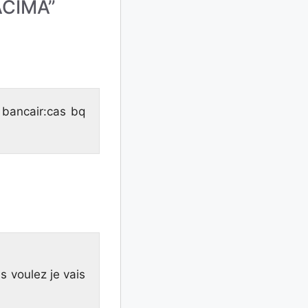
:ACIMA”
 bancair:cas bq
us voulez je vais