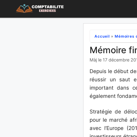
Aller
au
contenu
Accueil
»
Mémoires d
Mémoire fi
Màj le 17 décembre 20
Depuis le début de
réussir un saut e
important dans ce
également fondamen
Stratégie de délo
pour le marché afr
avec l’Europe (20
investisseurs étran