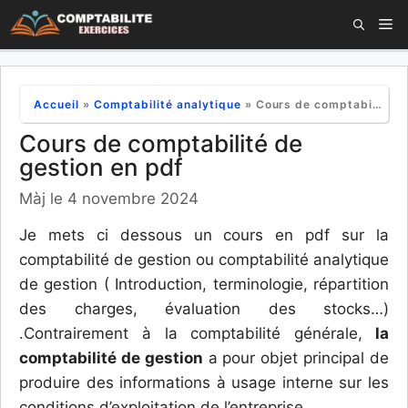
Aller
M
au
contenu
Accueil
»
Comptabilité analytique
»
Cours de comptabilité de gestion en pdf
Cours de comptabilité de
gestion en pdf
Màj le 4 novembre 2024
Je mets ci dessous un cours en pdf sur la
comptabilité de gestion ou comptabilité analytique
de gestion ( Introduction, terminologie, répartition
des charges, évaluation des stocks…)
.Contrairement à la comptabilité générale,
la
comptabilité de gestion
a pour objet principal de
produire des informations à usage interne sur les
conditions d’exploitation de l’entreprise.