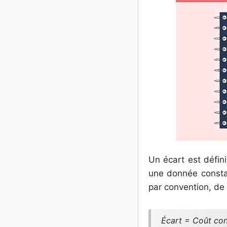
Un écart est défin
une donnée constat
par convention, de 
Écart = Coût con