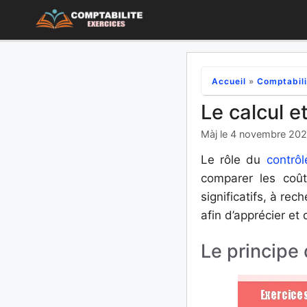
Aller
au
contenu
Accueil
»
Comptabili
Le calcul e
Màj le 4 novembre 20
Le rôle du
contrô
comparer les coû
significatifs, à re
afin d’apprécier et
Le principe 