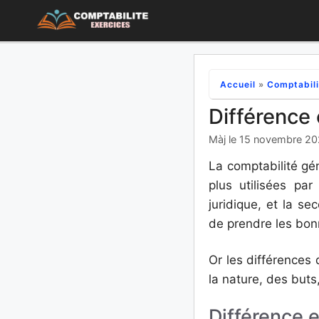
Aller
au
contenu
Accueil
»
Comptabili
Différence 
Màj le 15 novembre 2
La comptabilité gén
plus utilisées par
juridique, et la s
de prendre les bon
Or les différences 
la nature, des but
Différence e