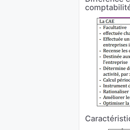
comptabilit
Caractérist