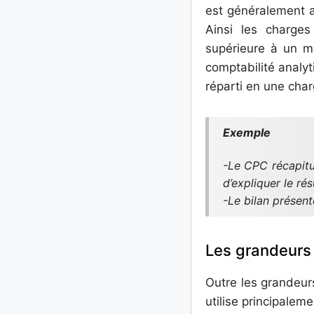
est généralement a
Ainsi les charge
supérieure à un mo
comptabilité analy
réparti en une ch
Exemple
-Le CPC récapitul
d’expliquer le ré
-Le bilan présente
Les grandeurs 
Outre les grandeurs
utilise principale