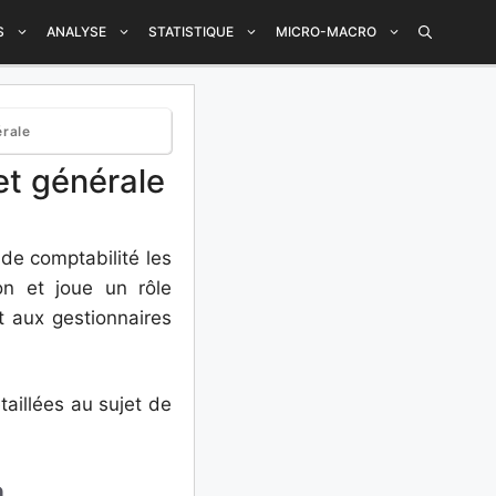
S
ANALYSE
STATISTIQUE
MICRO-MACRO
érale
et générale
 de comptabilité les
ion et joue un rôle
t aux gestionnaires
taillées au sujet de
a