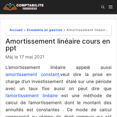
Aller
M
au
contenu
Accueil
»
Economie et gestion
»
Amortissement linéaire cours en ppt
Amortissement linéaire cours en
ppt
Màj le 17 mai 2021
L’amortissement linéaire appelé aussi
amortissement constant
,veut dire la prise en
charge d’un investissement étalé sur une période
avec un taux fixe aussi on peut dire que
l’amortissement linéaire
est une méthode de
calcul de l’amortissement dont le montant des
annuités est constantes . Ce mode de calcul
correspond au régime de droit commun qui est