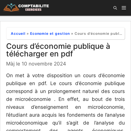
Aller
M
au
contenu
Accueil
»
Economie et gestion
»
Cours d’économie publique à télécharger en pdf
Cours d’économie publique à
télécharger en pdf
Màj le 10 novembre 2024
On met à votre disposition un cours d’économie
publique en pdf. Le cours d’économie publique
correspond à un prolongement naturel des cours
de microéconomie . En effet, au bout de trois
niveaux d’enseignement en microéconomie,
l’étudiant aura acquis les fondements de l’analyse
microéconomique qu’il s’agit de l’analyse du
comportement des agents économiques,