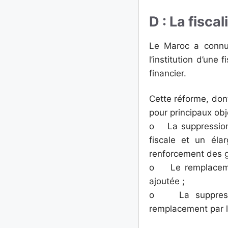
D : La fisca
Le Maroc a connu 
l’institution d’une
financier.
Cette réforme, dont
pour principaux obje
o La suppression 
fiscale et un éla
renforcement des ga
o Le remplacement
ajoutée ;
o La suppressio
remplacement par l’i