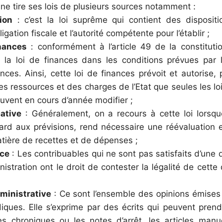
ine tire ses lois de plusieurs sources notamment :
ion
: c’est la loi suprême qui contient des dispositi
gation fiscale et l’autorité compétente pour l’établir ;
inances
: conformément à l’article 49 de la constitut
 la loi de finances dans les conditions prévues par l
nces. Ainsi, cette loi de finances prévoit et autorise
des ressources et des charges de l’Etat que seules les lo
peuvent en cours d’année modifier ;
cative
: Généralement, on a recours à cette loi lorsque
ard aux prévisions, rend nécessaire une réévaluation e
atière de recettes et de dépenses ;
nce
: Les contribuables qui ne sont pas satisfaits d’une d
nistration ont le droit de contester la légalité de cette
ministrative
: Ce sont l’ensemble des opinions émises 
diques. Elle s’exprime par des écrits qui peuvent pren
es chroniques ou les notes d’arrêt, les articles manuel