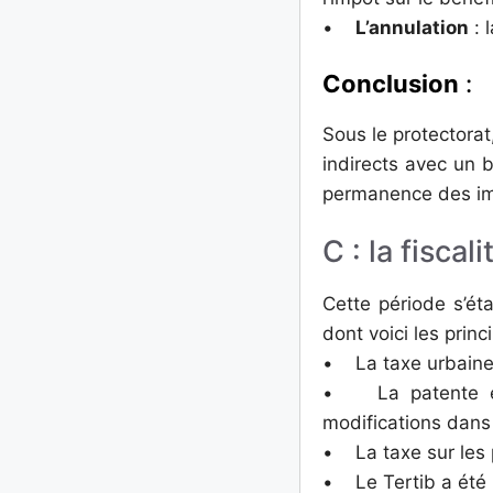
•
L’annulation
: 
Conclusion
:
Sous le protectorat
indirects avec un bu
permanence des im
C : la fisca
Cette période s’ét
dont voici les princ
• La taxe urbaine 
• La patente et 
modifications dans 
• La taxe sur les p
• Le Tertib a été r