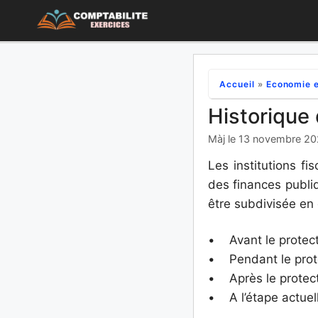
Aller
au
contenu
Accueil
»
Economie e
Historique
Màj le 13 novembre 2
Les institutions fi
des finances publiq
être subdivisée en
• Avant le protect
• Pendant le prote
• Après le protect
• A l’étape actuel