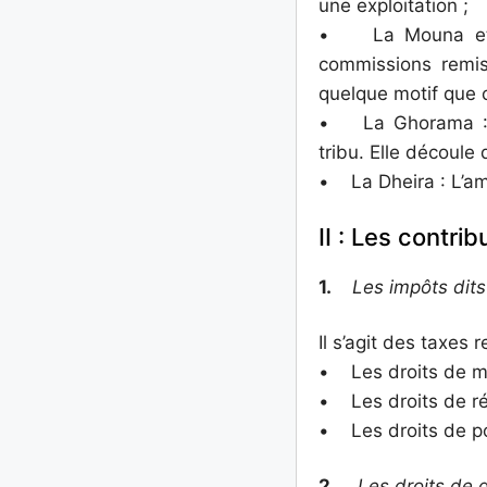
une exploitation ;
• La Mouna et la
commissions remise
quelque motif que c
• La Ghorama : L
tribu. Elle découle 
• La Dheira : L’am
II : Les contrib
1.
Les impôts dit
Il s’agit des taxes 
• Les droits de m
• Les droits de ré
• Les droits de po
2.
Les droits de 