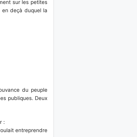
ment sur les petites
) en deçà duquel la
mouvance du peuple
nses publiques. Deux
r :
oulait entreprendre