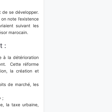
t de se développer.
 on note l’existence
iaient suivant les
résor marocain.
t :
e à la détérioration
ent. Cette réforme
ion, la création et
oits de marché, les
 ;
e, la taxe urbaine,