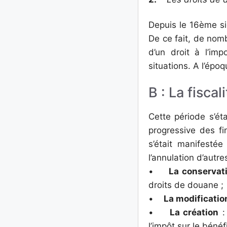
Depuis le 16ème si
De ce fait, de nomb
d’un droit à l’im
situations. A l’épo
B : La fisca
Cette période s’éta
progressive des f
s’était manifestée
l’annulation d’autres
•
La conservat
droits de douane ;
•
La modificatio
•
La création
:
l’impôt sur le béné