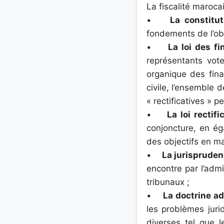
La fiscalité maroca
•
La constitut
fondements de l’obli
•
La loi des f
représentants vote
organique des fina
civile, l’ensemble 
« rectificatives » 
•
La loi rectifi
conjoncture, en ég
des objectifs en m
•
La jurisprude
encontre par l’admi
tribunaux ;
•
La doctrine ad
les problèmes juri
diverses tel que l