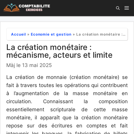
Aller
M
au
contenu
Accueil
»
Economie et gestion
»
La création monétaire : mécanisme, acteurs et limite
La création monétaire :
mécanisme, acteurs et limite
Màj le 13 mai 2025
La création de monnaie (création monétaire) se
fait à travers toutes les opérations qui contribuent
à l’augmentation de la masse monétaire en
circulation. Connaissant la composition
essentiellement scripturale de cette masse
monétaire, il apparaît que la création monétaire
repose sur des écritures en comptes et fait
intervenir les banques, la fabrication de billets