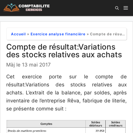
Aller
M
au
contenu
Accueil
»
Exercice analyse financière
»
Compte de résultat:Variations des stocks relatives aux achats
Compte de résultat:Variations
des stocks relatives aux achats
Màj le 13 mai 2017
Cet exercice porte sur le compte de
résultat:Variations des stocks relatives aux
achats. L’extrait de la balance, par soldes, après
inventaire de l’entreprise Rêva, fabrique de literie,
se présente comme suit :