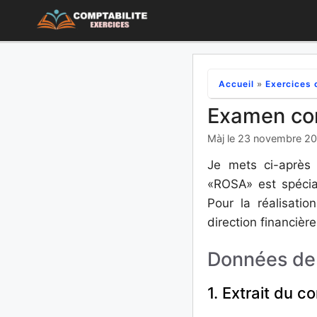
Aller
au
contenu
Accueil
»
Exercices 
Examen cor
Màj le 23 novembre 2
Je mets ci-après 
«ROSA» est spécia
Pour la réalisatio
direction financièr
Données de l
1. Extrait du 