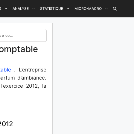
S
ANALYSE
STATISTIQUE
MICRO-MACRO
ptable
comptable
able
. L’entreprise
parfum d’ambiance.
l’exercice 2012, la
 2012