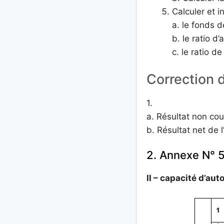
Calculer et in
a. le fonds d
b. le ratio d
c. le ratio d
Correction d
1.
a. Résultat non co
b. Résultat net de
2. Annexe N° 5 
II – capacité d’au