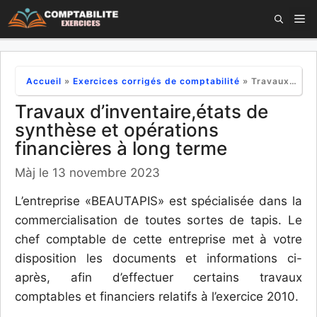
Aller
M
au
contenu
Accueil
»
Exercices corrigés de comptabilité
»
Travaux d’inventaire,états de synthèse et opérations financières à long terme
Travaux d’inventaire,états de
synthèse et opérations
financières à long terme
Màj le 13 novembre 2023
L’entreprise «BEAUTAPIS» est spécialisée dans la
commercialisation de toutes sortes de tapis. Le
chef comptable de cette entreprise met à votre
disposition les documents et informations ci-
après, afin d’effectuer certains travaux
comptables et financiers relatifs à l’exercice 2010.