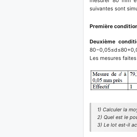
mesurer 80 mm et 
suivantes sont sim
Première conditio
Deuxième conditi
80−0,05≤d≤80+0,0
Les mesures faites s
1) Calculer la m
2) Quel est le po
3) Le lot est-il a