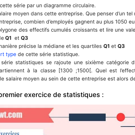
cette série par un diagramme circulaire.
alaire moyen dans cette entreprise. Que penser d’un tel 
ntreprise, combien d’employés gagnent au plus 1050 eu
olygone des effectifs cumulés croissants et lire une va
de
Q1
et
Q3
manière précise la médiane et les quartiles
Q1
et
Q3
rt type
de cette série statistique.
érie statistiques se rajoute une sixième catégorie d
artiennent à la classe [1300 ;1500[. Quel est l’effec
le salaire moyen au sein de cette entreprise est alors d
premier exercice de statistiques :