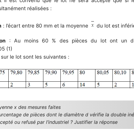
il est convenu que le lot ne sera accepté que si l
ultanément réalisées :
n
: l’écart entre 80 mm et la moyenne
du lot est infér
on
: Au moins 60 % des pièces du lot ont un di
5 (1)
ur le lot sont les suivantes :
oyenne x des mesures faites
urcentage de pièces dont le diamètre d vérifie la double inég
ccepté ou refusé par l’industriel ? Justifier la réponse