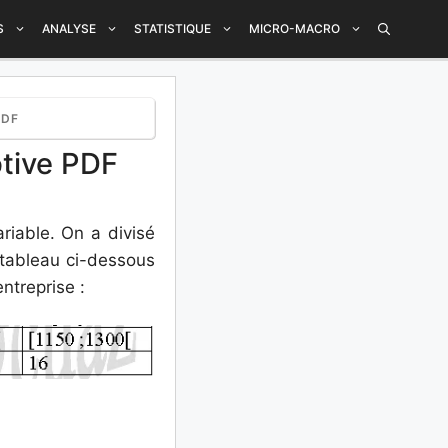
S
ANALYSE
STATISTIQUE
MICRO-MACRO
PDF
ptive PDF
riable. On a divisé
 tableau ci-dessous
ntreprise :