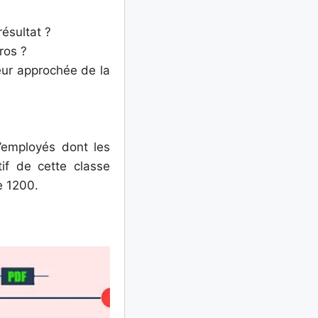
résultat ?
ros ?
leur approchée de la
’employés dont les
tif de cette classe
e 1200.