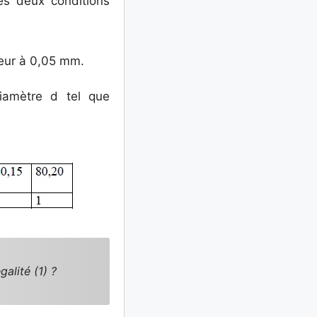
es deux conditions
ieur à 0,05 mm.
amètre d tel que
alité (1) ?