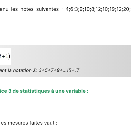
u les notes suivantes : 4;6;3;9;10;8;12;10;19;12;20;
lisant la notation Σ: 3+5+7+9+…15+17
ice 3 de statistiques à une variable :
es mesures faites vaut :