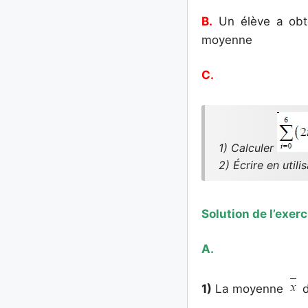
B.
Un élève a obten
moyenne
C.
1) Calculer
2) Écrire en uti
Solution de l’exerc
A.
1)
La moyenne
d