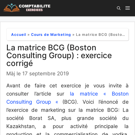
Aller
M
au
contenu
Accueil
»
Cours de Marketing
»
La matrice BCG (Boston Consulting Group) : exercice corrigé
La matrice BCG (Boston
Consulting Group) : exercice
corrigé
Màj le 17 septembre 2019
Avant de faire cet exercice je vous invite à
consulter l’article sur
la matrice « Boston
Consulting Group «
(BCG). Voici l’énoncé de
l’exercice de marketing sur la matrice BCG: La
société Borat SA, plus grande société du
Kazakhstan, a pour activité principale la
production et la commercialisation de vodka.