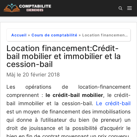
Aller
M
au
contenu
Accueil
»
Cours de comptabilité
»
Location financement:Crédit-bail mobilier et immobilier et la cession-bail
Location financement:Crédit-
bail mobilier et immobilier et la
cession-bail
Màj le 20 février 2018
Les opérations de location-financement
comprennent :
le crédit-bail mobilier
, le crédit-
bail immobilier et la cession-bail.
Le crédit-bail
est un moyen de financement des immobilisations
qui donne à l’utilisateur du bien (le preneur) un
droit de jouissance et la possibilité d’acquérir le
bien en fin de contrat moyennant un prix convenu.