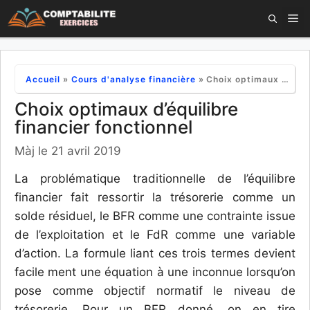
Aller
M
au
contenu
Accueil
»
Cours d'analyse financière
»
Choix optimaux d’équilibre financier fonctionnel
Choix optimaux d’équilibre
financier fonctionnel
Màj le 21 avril 2019
La problématique traditionnelle de l’équilibre
financier fait ressortir la trésorerie comme un
solde résiduel, le BFR comme une contrainte issue
de l’exploitation et le FdR comme une variable
d’action. La formule liant ces trois termes devient
facile ment une équation à une inconnue lorsqu’on
pose comme objectif normatif le niveau de
trésorerie. Pour un BFR donné, on en tire