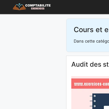
Aller
au
contenu
Cours et e
Dans cette catégor
Audit des s