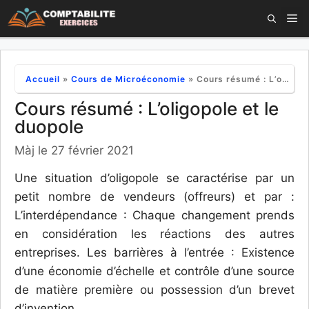
Aller
M
au
contenu
Accueil
»
Cours de Microéconomie
»
Cours résumé : L’oligopole et le duopole
Cours résumé : L’oligopole et le
duopole
Màj le 27 février 2021
Une situation d’oligopole se caractérise par un
petit nombre de vendeurs (offreurs) et par :
L’interdépendance : Chaque changement prends
en considération les réactions des autres
entreprises. Les barrières à l’entrée : Existence
d’une économie d’échelle et contrôle d’une source
de matière première ou possession d’un brevet
d’invention.