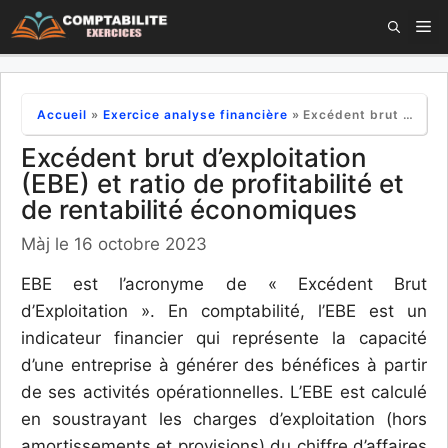
Aller
M
au
contenu
Accueil
»
Exercice analyse financière
»
Excédent brut d’exploitation (EBE) et ratio de profitabilité et de rentabilité économiques
Excédent brut d’exploitation
(EBE) et ratio de profitabilité et
de rentabilité économiques
Màj le 16 octobre 2023
EBE est l’acronyme de « Excédent Brut
d’Exploitation ». En comptabilité, l’EBE est un
indicateur financier qui représente la capacité
d’une entreprise à générer des bénéfices à partir
de ses activités opérationnelles. L’EBE est calculé
en soustrayant les charges d’exploitation (hors
amortissements et provisions) du chiffre d’affaires