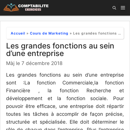
Aller
M
au
contenu
Accueil
»
Cours de Marketing
»
Les grandes fonctions au sein d’une entreprise
Les grandes fonctions au sein
d’une entreprise
Màj le 7 décembre 2018
Les grandes fonctions au sein d’une entreprise
sont :La fonction Commerciale,la fonction
Financière , la fonction Recherche et
développement et la fonction sociale. Pour
pouvoir être efficace, une entreprise doit répartir
toutes les tâches à accomplir de façon précise,
structurée et spécialisée. Elle doit déterminer le
rôle de chacun dans l’entreprise. Plus l’entreprise