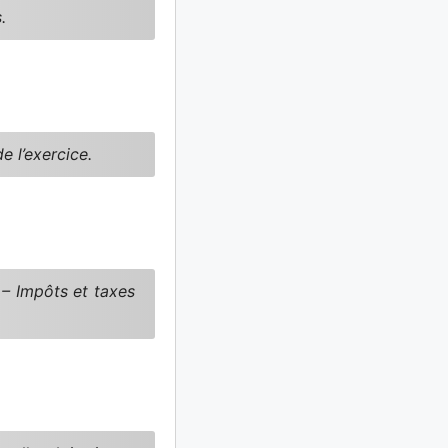
.
 l’exercice.
 – Impôts et taxes