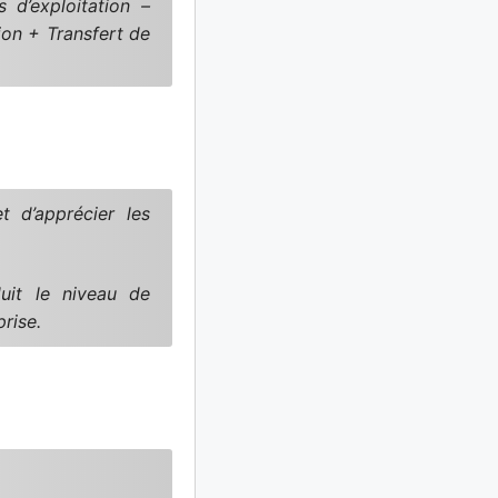
 d’exploitation –
ion + Transfert de
t d’apprécier les
duit le niveau de
rise.