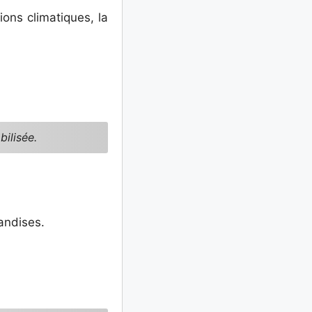
ons climatiques, la
ilisée.
andises.