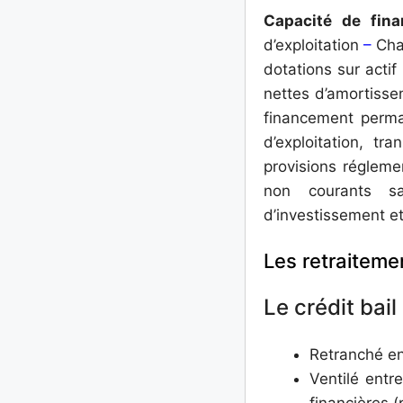
Capacité de fin
d’exploitation
–
Char
dotations sur acti
nettes d’amortisse
financement perma
d’exploitation, tr
provisions régleme
non courants s
d’investissement et
Les retraiteme
Le crédit bail 
Retranché en
Ventilé entr