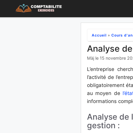
Aller
au
contenu
Accueil
»
Cours d'an
Analyse de 
Màj le 15 novembre 2
L’entreprise cherc
l’activité de l’ent
obligatoirement étab
au moyen de
l’ét
informations compl
Analyse de l
gestion :