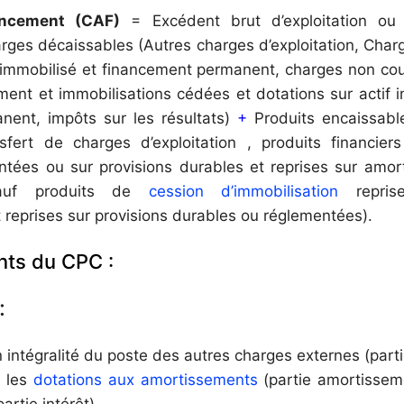
ancement (CAF)
= Excédent brut d’exploitation ou 
ges décaissables (Autres charges d’exploitation, Charg
f immobilisé et financement permanent, charges non cou
ment et immobilisations cédées et dotations sur actif i
nent, impôts sur les résultats)
+
Produits encaissable
ansfert de charges d’exploitation , produits financier
ntées ou sur provisions durables et reprises sur amor
auf produits de
cession d’immobilisation
reprise
 reprises sur provisions durables ou réglementées).
nts du CPC :
:
 intégralité du poste des autres charges externes (part
e les
dotations aux amortissements
(partie amortissem