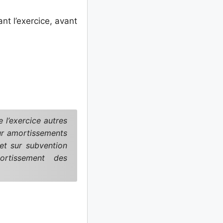
nt l’exercice, avant
 l’exercice autres
ur amortissements
) et sur subvention
rtissement des