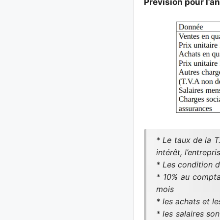
Prévision pour l’a
* Le taux de la T
intérêt, l’entrepr
* Les condition d
* 10% au comptan
mois
* les achats et l
* les salaires so