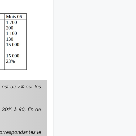
l est de 7% sur les
 30% à 90, fin de
correspondantes le