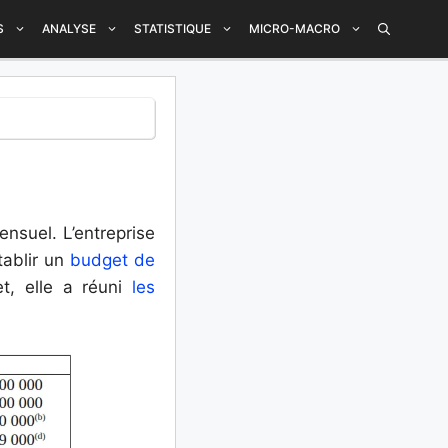
S
ANALYSE
STATISTIQUE
MICRO-MACRO
nsuel. L’entreprise
tablir un
budget de
t, elle a réuni
les