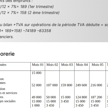
rêts des emprunts :
/12 x 7%= 189 (1er trimestre)
/12 x 7%= 158 (2 ème trimestre)
u bilan +TVA sur opérations de la période TVA déduite = s
0+ 189+158) –74189 –83358
anciers.
orerie