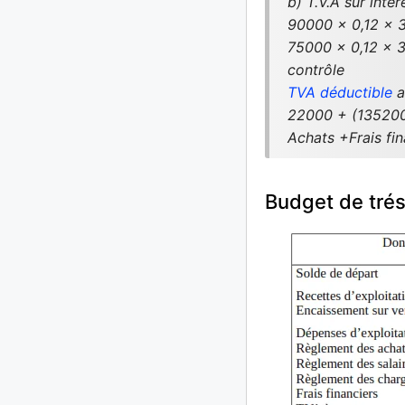
b) T.V.A sur inté
90000 x 0,12 x 3
75000 x 0,12 x 3
contrôle
TVA déductible
a
22000 + (13520
Achats +Frais fin
Budget de trés