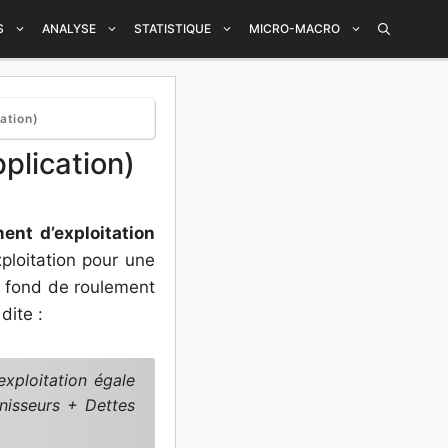
S
ANALYSE
STATISTIQUE
MICRO-MACRO
ation)
plication)
ent d’exploitation
ploitation pour une
Le fond de roulement
dite :
exploitation égale
rnisseurs + Dettes