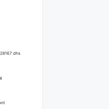
528167 dhs
sé
ant