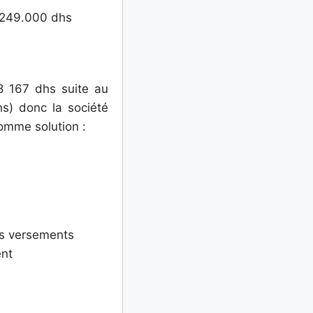
 249.000 dhs
8 167 dhs suite au
s) donc la société
comme solution :
rs versements
ent