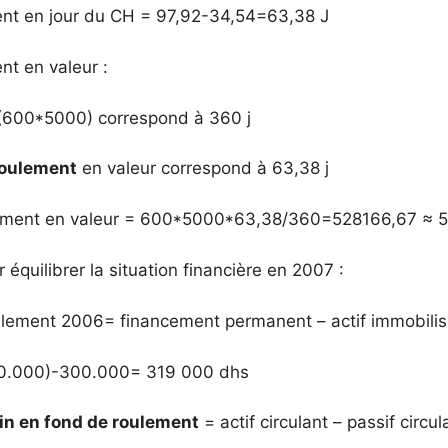
ent en jour du CH = 97,92-34,54=63,38 J
nt en valeur :
 (600*5000) correspond à 360 j
roulement
en valeur correspond à 63,38 j
ement en valeur = 600*5000*63,38/360=528166,67 ≈ 
équilibrer la situation financière en 2007 :
ulement 2006= financement permanent – actif immobili
00.000)-300.000= 319 000 dhs
n en fond de roulement
= actif circulant – passif circul