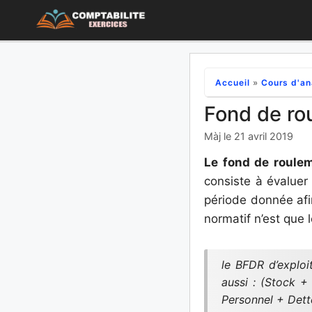
Aller
au
contenu
Accueil
»
Cours d'an
Fond de rou
Màj le 21 avril 2019
Le fond de roule
consiste à évaluer
période donnée afin
normatif n’est que 
le BFDR d’exploit
aussi : (Stock +
Personnel + Dett