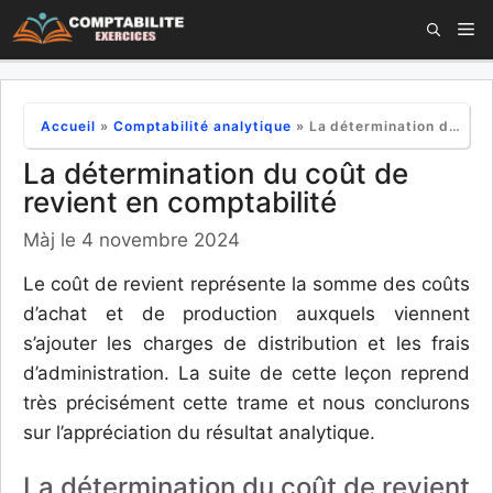
Aller
M
au
contenu
Accueil
»
Comptabilité analytique
»
La détermination du coût de revient en comptabilité
La détermination du coût de
revient en comptabilité
Màj le 4 novembre 2024
Le coût de revient représente la somme des coûts
d’achat et de production auxquels viennent
s’ajouter les charges de distribution et les frais
d’administration. La suite de cette leçon reprend
très précisément cette trame et nous conclurons
sur l’appréciation du résultat analytique.
La détermination du coût de revient