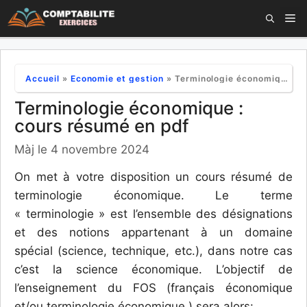
Aller
M
au
contenu
Accueil
»
Economie et gestion
»
Terminologie économique : cours résumé en pdf
Terminologie économique :
cours résumé en pdf
Màj le 4 novembre 2024
On met à votre disposition un cours résumé de
terminologie économique. Le terme
« terminologie » est l’ensemble des désignations
et des notions appartenant à un domaine
spécial (science, technique, etc.), dans notre cas
c’est la science économique. L’objectif de
l’enseignement du FOS (français économique
et/ou terminologie économique ) sera alors: