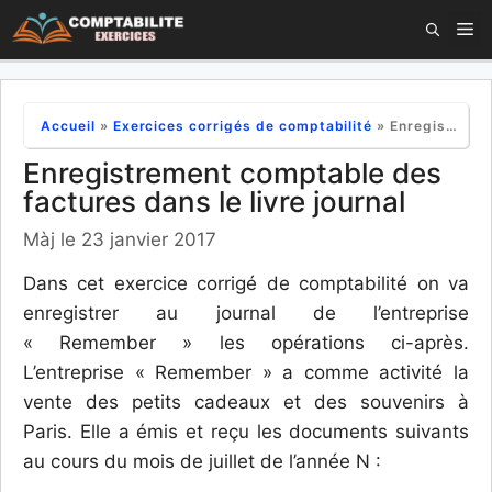
Aller
M
au
contenu
Accueil
»
Exercices corrigés de comptabilité
»
Enregistrement comptable des factures dans le livre journal
Enregistrement comptable des
factures dans le livre journal
Màj le 23 janvier 2017
Dans cet exercice corrigé de comptabilité on va
enregistrer au journal de l’entreprise
« Remember » les opérations ci-après.
L’entreprise « Remember » a comme activité la
vente des petits cadeaux et des souvenirs à
Paris. Elle a émis et reçu les documents suivants
au cours du mois de juillet de l’année N :