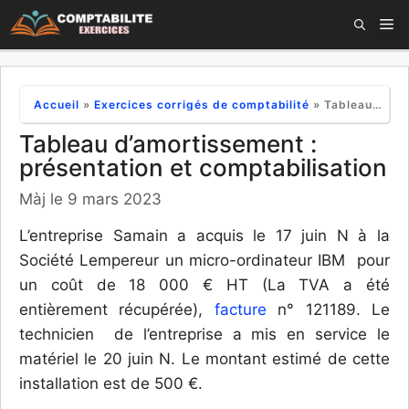
Aller
M
au
contenu
Accueil
»
Exercices corrigés de comptabilité
»
Tableau d’amortissement : présentation et comptabilisation
Tableau d’amortissement :
présentation et comptabilisation
Màj le 9 mars 2023
L’entreprise Samain a acquis le 17 juin N à la
Société Lempereur un micro-ordinateur IBM pour
un coût de 18 000 € HT (La TVA a été
entièrement récupérée),
facture
n° 121189. Le
technicien de l’entreprise a mis en service le
matériel le 20 juin N. Le montant estimé de cette
installation est de 500 €.