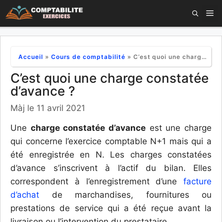
Aller
M
au
contenu
Accueil
»
Cours de comptabilité
»
C’est quoi une charge constatée d’avance ?
C’est quoi une charge constatée
d’avance ?
Màj le 11 avril 2021
Une
charge constatée d’avance
est une charge
qui concerne l’exercice comptable N+1 mais qui a
été enregistrée en N. Les charges constatées
d’avance s’inscrivent à l’actif du bilan. Elles
correspondent à l’enregistrement d’une
facture
d’achat
de marchandises, fournitures ou
prestations de service qui a été reçue avant la
livraison ou l’intervention du prestataire.