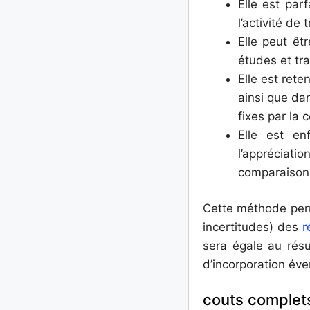
Elle est par
l’activité d
Elle peut êt
études et tr
Elle est rete
ainsi que dan
fixes par la 
Elle est en
l’appréciat
comparaison d
Cette méthode per
incertitudes) des
r
sera égale au résu
d’incorporation éve
couts complets