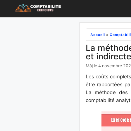
Aller
au
contenu
Accueil
»
Comptabili
La méthode
et indirecte
Màj le 4 novembre 20
Les coûts complets 
être rapportées par
La méthode des c
comptabilité analyt