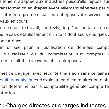
faitement adaptée aux industries puisqu’elle repose 
e transformation en étapes éventuellement séparées par 
re utilisée également par les entreprises de services p
avaux en cours;
nue en cas de travail, sur devis, de pièces unitaires ou 
s le cas d’établissement d’un tarif dont seuls quelques a
concurrence;
fin utilisée pour la justification de données com
ion du réviseur ou du commissaire aux comptes, 
es résultats d’activités inter-entreprises.
met de dégager avec sécurité (mais non sans certaines
ésultats analytiques
d’exploitation élémentaires ou gl
ltat déterminé par la comptabilité générale compte t
ntuelles.
 : Charges directes et charges indirectes