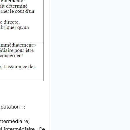
mputation »:
ntermédiaire;
l intermédiaire. Ce